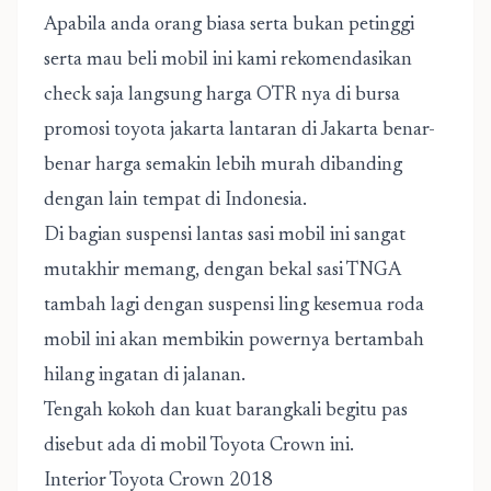
Apabila anda orang biasa serta bukan petinggi
serta mau beli mobil ini kami rekomendasikan
check saja langsung harga OTR nya di bursa
promosi toyota jakarta lantaran di Jakarta benar-
benar harga semakin lebih murah dibanding
dengan lain tempat di Indonesia.
Di bagian suspensi lantas sasi mobil ini sangat
mutakhir memang, dengan bekal sasi TNGA
tambah lagi dengan suspensi ling kesemua roda
mobil ini akan membikin powernya bertambah
hilang ingatan di jalanan.
Tengah kokoh dan kuat barangkali begitu pas
disebut ada di mobil Toyota Crown ini.
Interior Toyota Crown 2018