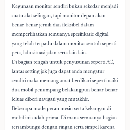
Kegunaan monitor sendiri bukan sekedar menjadi
suatu alat selingan, tapi monitor depan akan
benar-benar jernih dan fleksibel dalam
memperlihatkan semuanya spesifikasie digital
yang telah terpadu dalam monitor sentuh seperti
peta, lalu situasi jalan serta lain lain.
Di bagian tengah untuk penyusunan seperti AC,
lantas setting jok juga dapat anda mengatur
sendiri maka memang amat berdikari seperti naiki
dua mobil penumpang belakangpun benar-benar
leluas diberi navigasi yang mutakhir.
Beberapa mode peran mesin serta kekangan di
mobil ini sudah prima. Di mana semuanya bagian
tersambungsi dengan ringan serta simpel karena