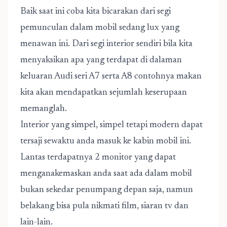
Baik saat ini coba kita bicarakan dari segi
pemunculan dalam mobil sedang lux yang
menawan ini. Dari segi interior sendiri bila kita
menyaksikan apa yang terdapat di dalaman
keluaran Audi seri A7 serta A8 contohnya makan
kita akan mendapatkan sejumlah keserupaan
memanglah.
Interior yang simpel, simpel tetapi modern dapat
tersaji sewaktu anda masuk ke kabin mobil ini.
Lantas terdapatnya 2 monitor yang dapat
menganakemaskan anda saat ada dalam mobil
bukan sekedar penumpang depan saja, namun
belakang bisa pula nikmati film, siaran tv dan
lain-lain.