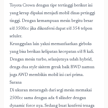
Toyota Crown dengan tipe tertinggi berikut ini
yang kerap dipakai menjadi mobil dinas petinggi
tinggi. Dengan kemampuan mesin begitu besar
s/d 3500cc jika dikonfersi dapat s/d 354 telpon
seluler.
Keunggulan lain yakni memanfaatkan girboks
yang bisa berikan kelipatan kecepatan s/d 8 kali.
Dengan mesin turbo, selanjutnya udah hybrid,
denga dua style sisitem gerak baik RWD namun
juga AWD membikin mobil ini cari prima.
Sarana
Di ukuran menengah dari segi mesin memakai
2500cc sama dengan ada 4 silinder dengan
dynamic force nya. Sedang buat konfersi tenaga