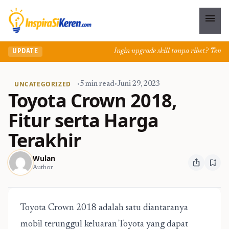
menu
Ingin upgrade skill tanpa ribet? Temukan 
UPDATE
UNCATEGORIZED
•
5 min read
•
Juni 29, 2023
Toyota Crown 2018,
Fitur serta Harga
Terakhir
Wulan
ios_share
bookmark_add
Author
Toyota Crown 2018 adalah satu diantaranya
mobil terunggul keluaran Toyota yang dapat