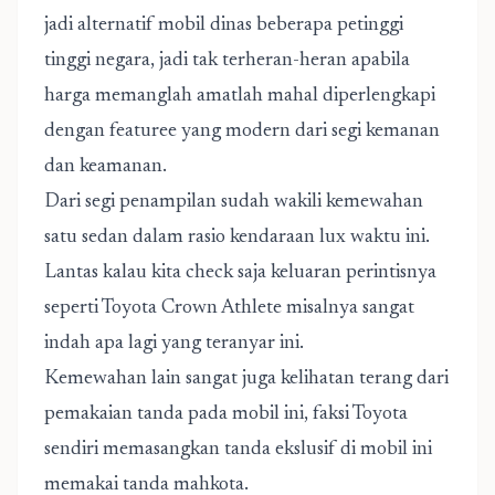
jadi alternatif mobil dinas beberapa petinggi
tinggi negara, jadi tak terheran-heran apabila
harga memanglah amatlah mahal diperlengkapi
dengan featuree yang modern dari segi kemanan
dan keamanan.
Dari segi penampilan sudah wakili kemewahan
satu sedan dalam rasio kendaraan lux waktu ini.
Lantas kalau kita check saja keluaran perintisnya
seperti Toyota Crown Athlete misalnya sangat
indah apa lagi yang teranyar ini.
Kemewahan lain sangat juga kelihatan terang dari
pemakaian tanda pada mobil ini, faksi Toyota
sendiri memasangkan tanda ekslusif di mobil ini
memakai tanda mahkota.