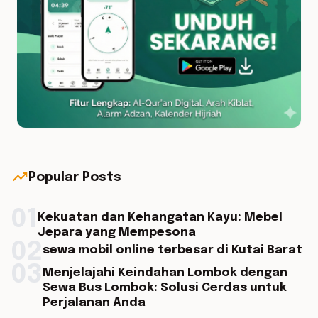
trending_up
Popular Posts
01
Kekuatan dan Kehangatan Kayu: Mebel
Jepara yang Mempesona
02
sewa mobil online terbesar di Kutai Barat
03
Menjelajahi Keindahan Lombok dengan
Sewa Bus Lombok: Solusi Cerdas untuk
Perjalanan Anda