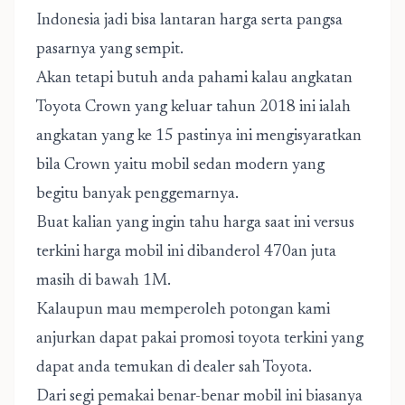
Indonesia jadi bisa lantaran harga serta pangsa
pasarnya yang sempit.
Akan tetapi butuh anda pahami kalau angkatan
Toyota Crown yang keluar tahun 2018 ini ialah
angkatan yang ke 15 pastinya ini mengisyaratkan
bila Crown yaitu mobil sedan modern yang
begitu banyak penggemarnya.
Buat kalian yang ingin tahu harga saat ini versus
terkini harga mobil ini dibanderol 470an juta
masih di bawah 1M.
Kalaupun mau memperoleh potongan kami
anjurkan dapat pakai promosi toyota terkini yang
dapat anda temukan di dealer sah Toyota.
Dari segi pemakai benar-benar mobil ini biasanya