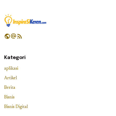
public
alternate_email
rss_feed
Kategori
aplikasi
Artikel
Berita
Bisnis
Bisnis Digital