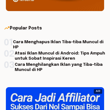
trending_up
Popular Posts
01
Cara Menghapus Iklan Tiba-tiba Muncul di
HP
02
Atasi Iklan Muncul di Android: Tips Ampuh
untuk Sobat Inspirasi Keren
03
Cara Menghilangkan Iklan yang Tiba-tiba
Muncul di HP
AD