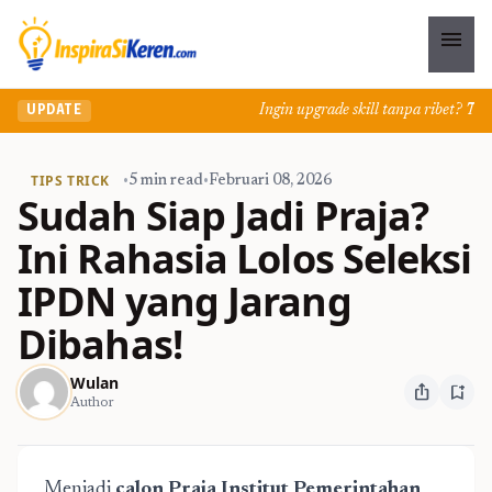
menu
Ingin upgrade skill tanpa ribet? Temuka
UPDATE
TIPS TRICK
•
5 min read
•
Februari 08, 2026
Sudah Siap Jadi Praja?
Ini Rahasia Lolos Seleksi
IPDN yang Jarang
Dibahas!
Wulan
ios_share
bookmark_add
Author
Menjadi
calon
Praja Institut Pemerintahan