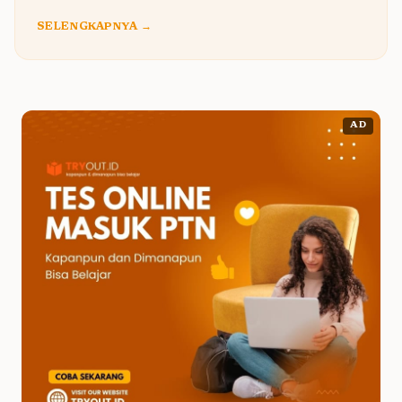
SELENGKAPNYA →
AD