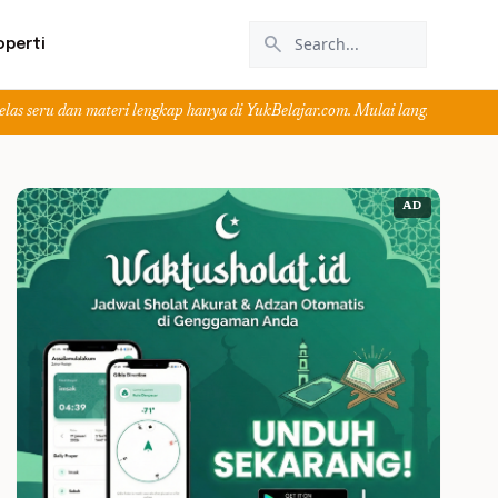
search
operti
ri lengkap hanya di YukBelajar.com. Mulai langkah suksesmu hari ini! • Mau l
AD