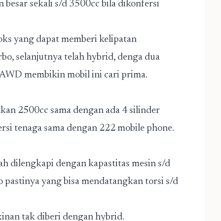
besar sekali s/d 3500cc bila dikonfersi
ks yang dapat memberi kelipatan
bo, selanjutnya telah hybrid, denga dua
 AWD membikin mobil ini cari prima.
kan 2500cc sama dengan ada 4 silinder
ersi tenaga sama dengan 222 mobile phone.
dah dilengkapi dengan kapastitas mesin s/d
o pastinya yang bisa mendatangkan torsi s/d
nan tak diberi dengan hybrid.