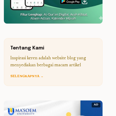
Tentang Kami
Inspirasi keren adalah website blog yang
menyediakan berbagai macam artikel
SELENGKAPNYA →
AD