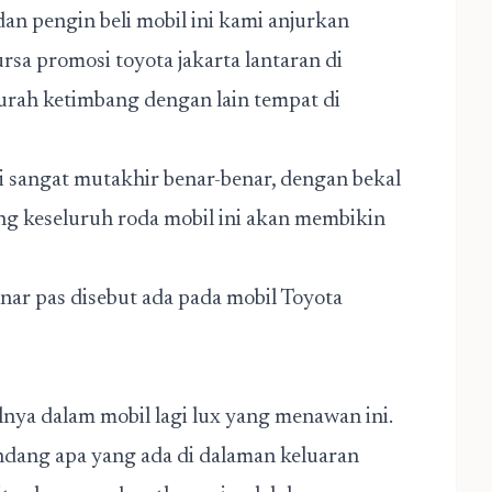
dan pengin beli mobil ini kami anjurkan
rsa promosi toyota jakarta lantaran di
rah ketimbang dengan lain tempat di
ini sangat mutakhir benar-benar, dengan bekal
ng keseluruh roda mobil ini akan membikin
nar pas disebut ada pada mobil Toyota
culnya dalam mobil lagi lux yang menawan ini.
andang apa yang ada di dalaman keluaran