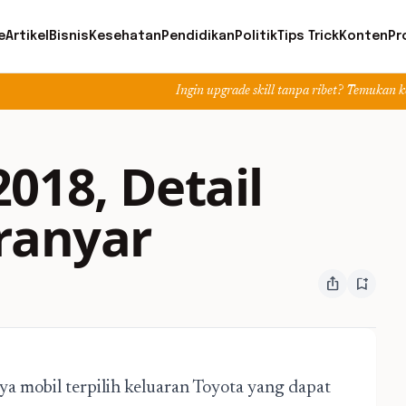
e
Artikel
Bisnis
Kesehatan
Pendidikan
Politik
Tips Trick
Konten
Pr
Ingin upgrade skill tanpa ribet? Temukan kelas seru dan mate
018, Detail
ranyar
ios_share
bookmark_add
a mobil terpilih keluaran Toyota yang dapat