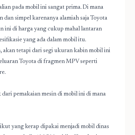
lian pada mobil ini sangat prima. Di mana
 dan simpel karenanya alamiah saja Toyota
n ini di harga yang cukup mahal lantaran
ifikasie yang ada dalam mobil itu.
kan tetapi dari segi ukuran kabin mobil ini
keluaran Toyota di fragmen MPV seperti
re.
k dari pemakaian mesin di mobil ini di mana
kut yang kerap dipakai menjadi mobil dinas