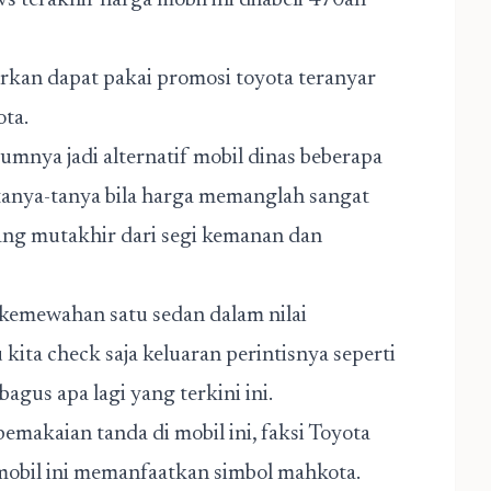
vs terakhir harga mobil ini dilabeli 470an
rkan dapat pakai promosi toyota teranyar
ota.
mumnya jadi alternatif mobil dinas beberapa
rtanya-tanya bila harga memanglah sangat
ang mutakhir dari segi kemanan dan
 kemewahan satu sedan dalam nilai
 kita check saja keluaran perintisnya seperti
us apa lagi yang terkini ini.
makaian tanda di mobil ini, faksi Toyota
mobil ini memanfaatkan simbol mahkota.