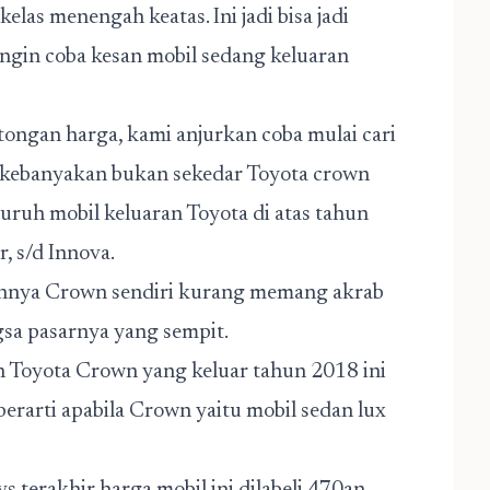
elas menengah keatas. Ini jadi bisa jadi
pengin coba kesan mobil sedang keluaran
ongan harga, kami anjurkan coba mulai cari
b kebanyakan bukan sekedar Toyota crown
luruh mobil keluaran Toyota di atas tahun
, s/d Innova.
jarahnya Crown sendiri kurang memang akrab
ngsa pasarnya yang sempit.
n Toyota Crown yang keluar tahun 2018 ini
erarti apabila Crown yaitu mobil sedan lux