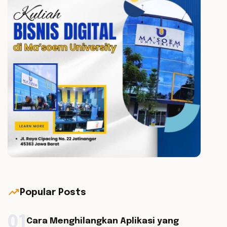
trending_up
Popular Posts
01
Cara Menghilangkan Aplikasi yang