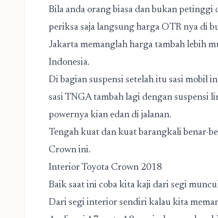
Bila anda orang biasa dan bukan petinggi 
periksa saja langsung harga OTR nya di bu
Jakarta memanglah harga tambah lebih mu
Indonesia.
Di bagian suspensi setelah itu sasi mobil 
sasi TNGA tambah lagi dengan suspensi li
powernya kian edan di jalanan.
Tengah kuat dan kuat barangkali benar-be
Crown ini.
Interior Toyota Crown 2018
Baik saat ini coba kita kaji dari segi mun
Dari segi interior sendiri kalau kita mem