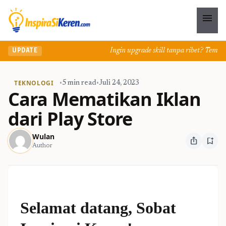
menu
Ingin upgrade skill tanpa ribet? Temukan 
UPDATE
TEKNOLOGI
•
5 min read
•
Juli 24, 2023
Cara Mematikan Iklan
dari Play Store
Wulan
ios_share
bookmark_add
Author
Selamat datang, Sobat