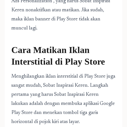
Ads Personalization”, yang harus Sobat Inspirasi
Keren nonaktifkan atau matikan. Jika sudah,
maka iklan banner di Play Store tidak akan
muncul lagi.
Cara Matikan Iklan
Interstitial di Play Store
Menghilangkan iklan interstitial di Play Store juga
sangat mudah, Sobat Inspirasi Keren. Langkah
pertama yang harus Sobat Inspirasi Keren
lakukan adalah dengan membuka aplikasi Google
Play Store dan menekan tombol tiga garis
horizontal di pojok kiri atas layar.