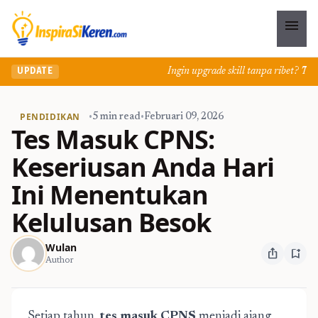
menu
Ingin upgrade skill tanpa ribet? Temuka
UPDATE
PENDIDIKAN
•
5 min read
•
Februari 09, 2026
Tes Masuk CPNS:
Keseriusan Anda Hari
Ini Menentukan
Kelulusan Besok
Wulan
ios_share
bookmark_add
Author
Setiap tahun,
tes masuk CPNS
menjadi ajang