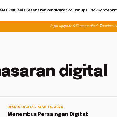
e
Artikel
Bisnis
Kesehatan
Pendidikan
Politik
Tips Trick
Konten
Pr
Ingin upgrade skill tanpa ribet? Temukan kelas seru dan
asaran digital
BISNIS DIGITAL
•
MAR 18, 2026
5 min read
Menembus Persaingan Digital: