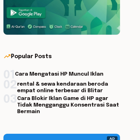
trending_up
Popular Posts
01
Cara Mengatasi HP Muncul Iklan
02
rental & sewa kendaraan beroda
empat online terbesar di Blitar
03
Cara Blokir Iklan Game di HP agar
Tidak Mengganggu Konsentrasi Saat
Bermain
AD