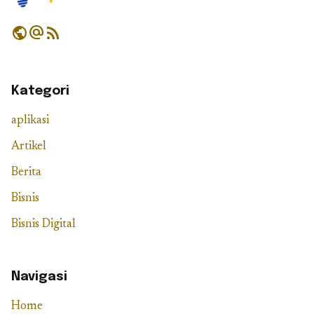
public
alternate_email
rss_feed
Kategori
aplikasi
Artikel
Berita
Bisnis
Bisnis Digital
Navigasi
Home