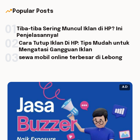
trending_up
Popular Posts
01
Tiba-tiba Sering Muncul Iklan di HP? Ini
Penjelasannya!
02
Cara Tutup Iklan Di HP: Tips Mudah untuk
Mengatasi Gangguan Iklan
03
sewa mobil online terbesar di Lebong
AD