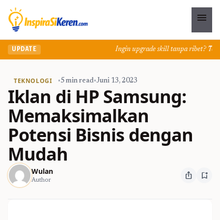
menu
Ingin upgrade skill tanpa ribet? Temuka
UPDATE
TEKNOLOGI
•
5 min read
•
Juni 13, 2023
Iklan di HP Samsung:
Memaksimalkan
Potensi Bisnis dengan
Mudah
Wulan
ios_share
bookmark_add
Author