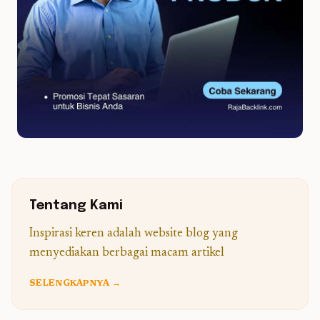
Tentang Kami
Inspirasi keren adalah website blog yang
menyediakan berbagai macam artikel
SELENGKAPNYA →