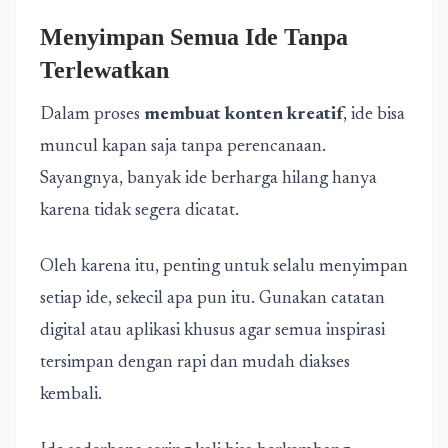
Menyimpan Semua Ide Tanpa
Terlewatkan
Dalam proses
membuat konten kreatif
, ide bisa
muncul kapan saja tanpa perencanaan.
Sayangnya, banyak ide berharga hilang hanya
karena tidak segera dicatat.
Oleh karena itu, penting untuk selalu menyimpan
setiap ide, sekecil apa pun itu. Gunakan catatan
digital atau aplikasi khusus agar semua inspirasi
tersimpan dengan rapi dan mudah diakses
kembali.