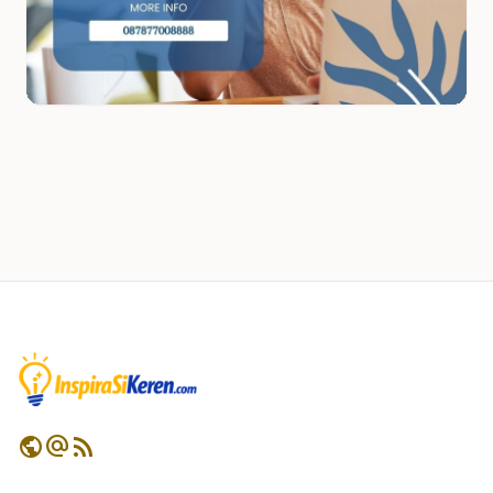
public
alternate_email
rss_feed