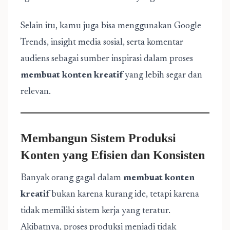
Selain itu, kamu juga bisa menggunakan Google
Trends, insight media sosial, serta komentar
audiens sebagai sumber inspirasi dalam proses
membuat konten kreatif
yang lebih segar dan
relevan.
Membangun Sistem Produksi
Konten yang Efisien dan Konsisten
Banyak orang gagal dalam
membuat konten
kreatif
bukan karena kurang ide, tetapi karena
tidak memiliki sistem kerja yang teratur.
Akibatnya, proses produksi menjadi tidak