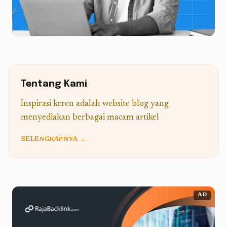
Tentang Kami
Inspirasi keren adalah website blog yang
menyediakan berbagai macam artikel
SELENGKAPNYA →
AD