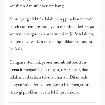
konsisten dan sulit berkembang.
Solusi yang efektif adalah menggunakan metode
batch content creation, yaitu membuat beberapa
konten sekaligus dalam satu sesi kerja. Setelah itu,
konten dijadwalkan untuk dipublikasikan secara
berkala.
Dengan sistem ini, proses
membuat konten
kreatif
menjadi lebih ringan, terstruktur, dan
tidak memberikan tekanan harian. Ditambah
dengan kalender konten, kamu bisa mengatur
strategi publikasi secara lebih profesional.