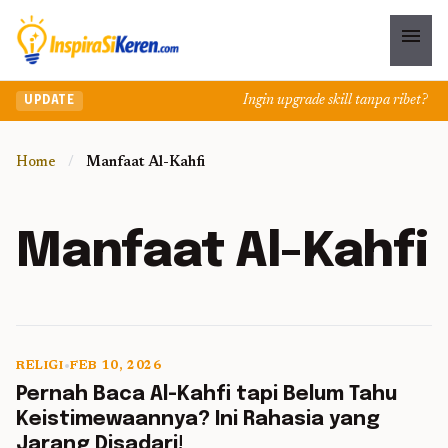
menu
Ingin upgrade skill tanpa ribet? Tem
UPDATE
Home
/
Manfaat Al-Kahfi
Manfaat Al-Kahfi
RELIGI
•
FEB 10, 2026
5 min read
Pernah Baca Al-Kahfi tapi Belum Tahu
Keistimewaannya? Ini Rahasia yang
Jarang Disadari!