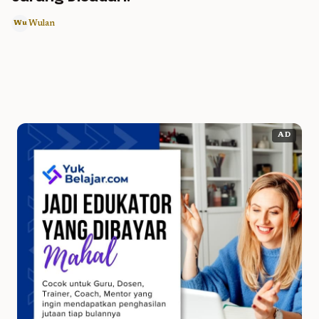
Wulan
Wu
AD