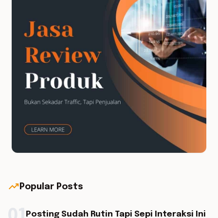
trending_up
Popular Posts
01
Posting Sudah Rutin Tapi Sepi Interaksi Ini