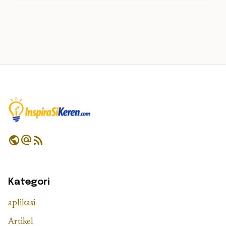
public
alternate_email
rss_feed
Kategori
aplikasi
Artikel