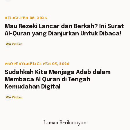
RELIGI
•
FEB 08, 2026
5 min read
Mau Rezeki Lancar dan Berkah? Ini Surat
Al-Quran yang Dianjurkan Untuk Dibaca!
Wulan
Wu
PROPERTI
•
RELIGI
•
FEB 05, 2026
5 min read
Sudahkah Kita Menjaga Adab dalam
Membaca Al Quran di Tengah
Kemudahan Digital
Wulan
Wu
Laman Berikutnya »