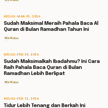
Wulan
Wu
RELIGI
•
MAR 01, 2026
5 min read
Sudah Maksimal Meraih Pahala Baca Al
Quran di Bulan Ramadhan Tahun Ini
Wulan
Wu
RELIGI
•
FEB 24, 2026
5 min read
Sudah Maksimalkah Ibadahmu? Ini Cara
Raih Pahala Baca Quran di Bulan
Ramadhan Lebih Berlipat
Wulan
Wu
RELIGI
•
FEB 12, 2026
5 min read
Tidur Lebih Tenang dan Berkah Ini