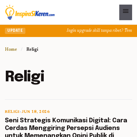
menu
Ingin upgrade skill tanpa ribet? Temukan 
UPDATE
Home
/
Religi
Religi
RELIGI
•
JUN 18, 2026
5 min read
Seni Strategis Komunikasi Digital: Cara
Cerdas Menggiring Persepsi Audiens
untuk Memenangkan Opini Publik di