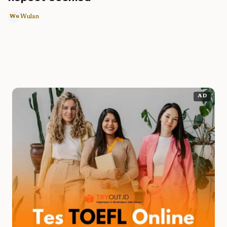
Wulan
Wu
AD