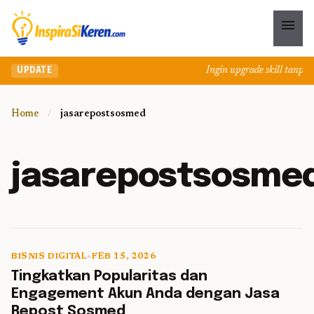
menu
Ingin upgrade skill tanpa ri
UPDATE
Home
/
jasarepostsosmed
jasarepostsosme
BISNIS DIGITAL
•
FEB 15, 2026
5 min read
Tingkatkan Popularitas dan
Engagement Akun Anda dengan Jasa
Repost Sosmed