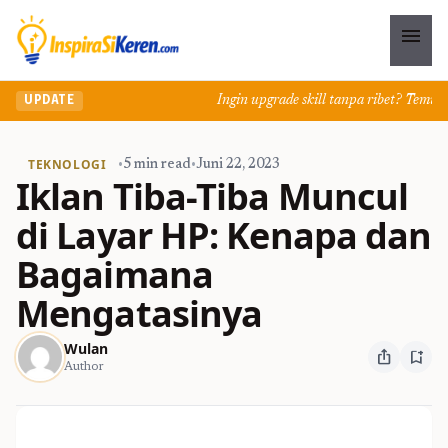
menu
Ingin upgrade skill tanpa ribet? Temukan k
UPDATE
TEKNOLOGI
•
5 min read
•
Juni 22, 2023
Iklan Tiba-Tiba Muncul
di Layar HP: Kenapa dan
Bagaimana
Mengatasinya
Wulan
ios_share
bookmark_add
Author