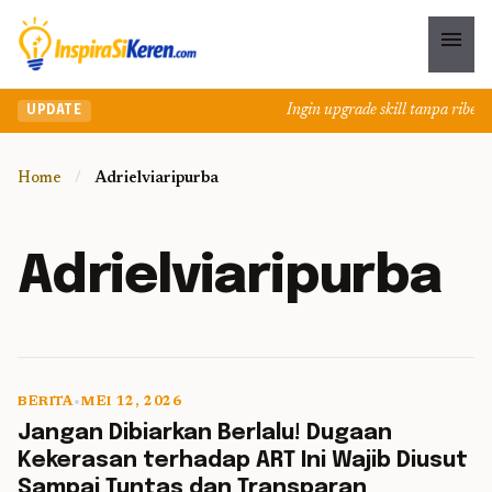
menu
Ingin upgrade skill tanpa ribet? 
UPDATE
Home
/
Adrielviaripurba
Adrielviaripurba
BERITA
•
MEI 12, 2026
5 min read
Jangan Dibiarkan Berlalu! Dugaan
Kekerasan terhadap ART Ini Wajib Diusut
Sampai Tuntas dan Transparan