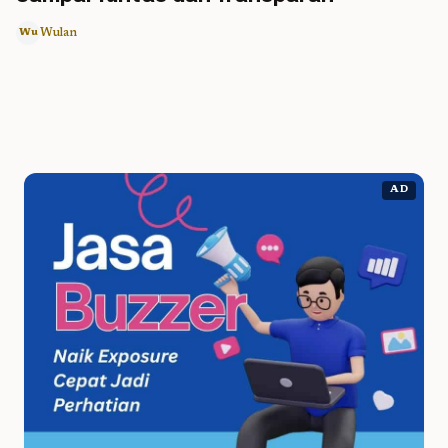
Wulan
Wu
AD