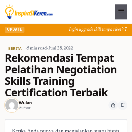
menu
Ingin upgrade skill tanpa ribet? Temuka
UPDATE
BERITA
•
5 min read
•
Juni 28, 2022
Rekomendasi Tempat
Pelatihan Negotiation
Skills Training
Certification Terbaik
Wulan
ios_share
bookmark_add
Author
Ketika Anda punya dan menjalankan suatu bisnis,