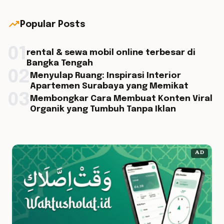
trending_up
Popular Posts
01
rental & sewa mobil online terbesar di
Bangka Tengah
02
Menyulap Ruang: Inspirasi Interior
Apartemen Surabaya yang Memikat
03
Membongkar Cara Membuat Konten Viral
Organik yang Tumbuh Tanpa Iklan
AD