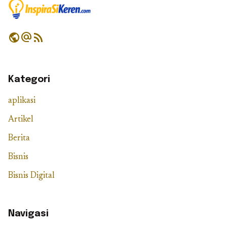
public
alternate_email
rss_feed
Kategori
aplikasi
Artikel
Berita
Bisnis
Bisnis Digital
Navigasi