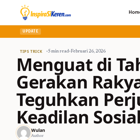
Hom
UPDATE
TIPS TRICK
•
5 min read
•
Februari 26, 2026
Menguat di Ta
Gerakan Rakya
Teguhkan Per
Keadilan Sosia
Wulan
Author