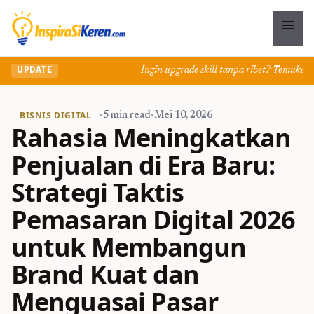
menu
Ingin upgrade skill tanpa ribet? Temukan kelas
UPDATE
BISNIS DIGITAL
•
5 min read
•
Mei 10, 2026
Rahasia Meningkatkan
Penjualan di Era Baru:
Strategi Taktis
Pemasaran Digital 2026
untuk Membangun
Brand Kuat dan
Menguasai Pasar