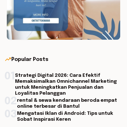
trending_up
Popular Posts
01
Strategi Digital 2026: Cara Efektif
Memaksimalkan Omnichannel Marketing
untuk Meningkatkan Penjualan dan
Loyalitas Pelanggan
02
rental & sewa kendaraan beroda empat
online terbesar di Bantul
03
Mengatasi Iklan di Android: Tips untuk
Sobat Inspirasi Keren