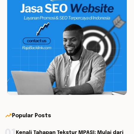
trending_up
Popular Posts
01
Kenali Tahapan Tekstur MPASI: Mulai dari