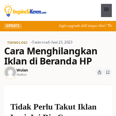
menu
Ingin upgrade skill tanpa ribet? Temukan
UPDATE
TEKNOLOGI
•
5 min read
•
Juni 21, 2023
Cara Menghilangkan
Iklan di Beranda HP
Wulan
ios_share
bookmark_add
Author
Tidak Perlu Takut Iklan