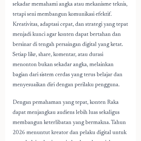
sekadar memahami angka atau mekanisme teknis,
tetapi seni membangun komunikasi efektif.
Kreativitas, adaptasi cepat, dan strategi yang tepat
menjadi kunci agar konten dapat bertahan dan
bersinar di tengah persaingan digital yang ketat.
Setiap like, share, komentar, atau durasi
menonton bukan sekadar angka, melainkan
bagian dari sistem cerdas yang terus belajar dan
menyesuaikan diri dengan perilaku pengguna.
Dengan pemahaman yang tepat, konten Raka
dapat menjangkau audiens lebih luas sekaligus
membangun keterlibatan yang bermakna. Tahun
2026 menuntut kreator dan pelaku digital untuk