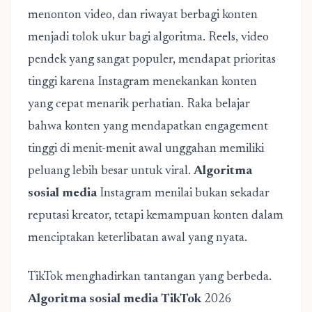
menonton video, dan riwayat berbagi konten
menjadi tolok ukur bagi algoritma. Reels, video
pendek yang sangat populer, mendapat prioritas
tinggi karena Instagram menekankan konten
yang cepat menarik perhatian. Raka belajar
bahwa konten yang mendapatkan engagement
tinggi di menit-menit awal unggahan memiliki
peluang lebih besar untuk viral.
Algoritma
sosial media
Instagram menilai bukan sekadar
reputasi kreator, tetapi kemampuan konten dalam
menciptakan keterlibatan awal yang nyata.
TikTok menghadirkan tantangan yang berbeda.
Algoritma sosial media TikTok
2026