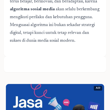
terus belajar, berinovasi, dan beradaptasi, karena
algoritma sosial media
akan selalu berkembang
mengikuti perilaku dan kebutuhan pengguna.
Menguasai algoritma ini bukan sekadar strategi
digital, tetapi kunci untuk tetap relevan dan
sukses di dunia media sosial modern.
AD