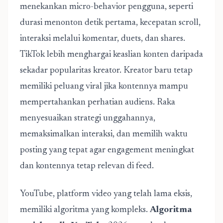
menekankan micro-behavior pengguna, seperti
durasi menonton detik pertama, kecepatan scroll,
interaksi melalui komentar, duets, dan shares.
TikTok lebih menghargai keaslian konten daripada
sekadar popularitas kreator. Kreator baru tetap
memiliki peluang viral jika kontennya mampu
mempertahankan perhatian audiens. Raka
menyesuaikan strategi unggahannya,
memaksimalkan interaksi, dan memilih waktu
posting yang tepat agar engagement meningkat
dan kontennya tetap relevan di feed.
YouTube, platform video yang telah lama eksis,
memiliki algoritma yang kompleks.
Algoritma