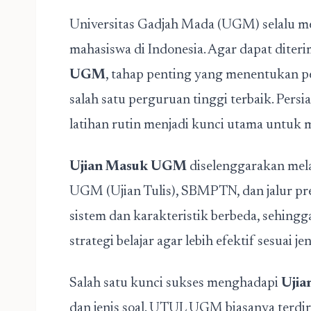
Universitas Gadjah Mada (UGM) selalu me
mahasiswa di Indonesia. Agar dapat diter
UGM
, tahap penting yang menentukan 
salah satu perguruan tinggi terbaik. Persi
latihan rutin menjadi kunci utama untuk m
Ujian Masuk UGM
diselenggarakan mela
UGM (Ujian Tulis), SBMPTN, dan jalur pres
sistem dan karakteristik berbeda, sehing
strategi belajar agar lebih efektif sesuai jen
Salah satu kunci sukses menghadapi
Uji
dan jenis soal. UTUL UGM biasanya terdiri 