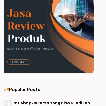
trending_up
Popular Posts
01
Pet Shop Jakarta Yang Bisa Dijadikan