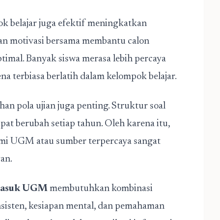
k belajar juga efektif meningkatkan
, dan motivasi bersama membantu calon
mal. Banyak siswa merasa lebih percaya
na terbiasa berlatih dalam kelompok belajar.
 pola ujian juga penting. Struktur soal
pat berubah setiap tahun. Oleh karena itu,
esmi UGM atau sumber terpercaya sangat
van.
Masuk UGM
membutuhkan kombinasi
konsisten, kesiapan mental, dan pemahaman