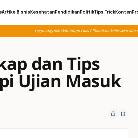
e
Artikel
Bisnis
Kesehatan
Pendidikan
Politik
Tips Trick
Konten
Pr
Ingin upgrade skill tanpa ribet? Temukan kelas seru dan materi lengka
ap dan Tips
pi Ujian Masuk
ios_share
bookmark_add