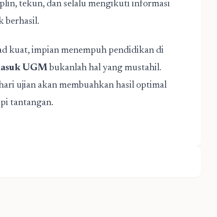
plin, tekun, dan selalu mengikuti informasi
 berhasil.
ad kuat, impian menempuh pendidikan di
Masuk UGM
bukanlah hal yang mustahil.
hari ujian akan membuahkan hasil optimal
pi tantangan.