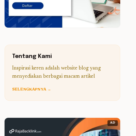
Tentang Kami
Inspirasi keren adalah website blog yang
menyediakan berbagai macam artikel
SELENGKAPNYA →
AD