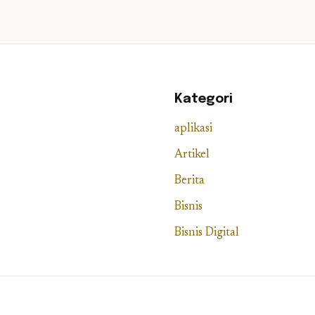
Kategori
aplikasi
Artikel
Berita
Bisnis
Bisnis Digital