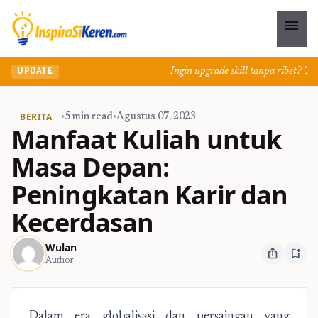
menu
Ingin upgrade skill tanpa ribet? Temuk
UPDATE
BERITA
•
5 min read
•
Agustus 07, 2023
Manfaat Kuliah untuk
Masa Depan:
Peningkatan Karir dan
Kecerdasan
Wulan
ios_share
bookmark_add
Author
Dalam era globalisasi dan persaingan yang