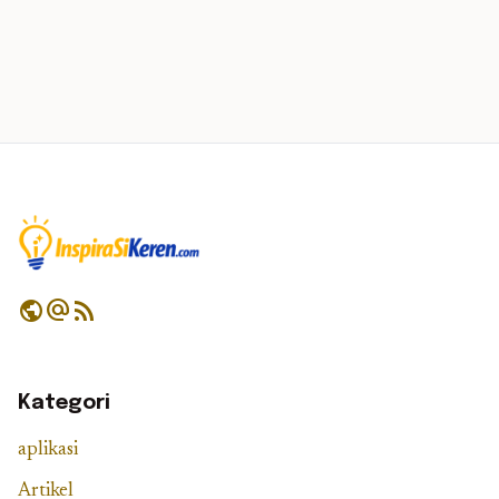
public
alternate_email
rss_feed
Kategori
aplikasi
Artikel