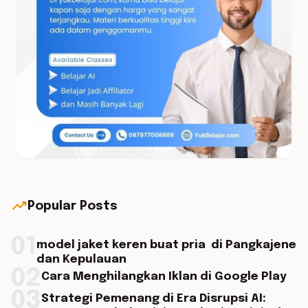
trending_up
Popular Posts
01
model jaket keren buat pria di Pangkajene
dan Kepulauan
02
Cara Menghilangkan Iklan di Google Play
03
Strategi Pemenang di Era Disrupsi AI: