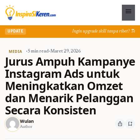
menu
Ingin upgrade skill tanpa ribet? Temukan
UPDATE
MEDIA
•
5 min read
•
Maret 29, 2026
Jurus Ampuh Kampanye
Instagram Ads untuk
Meningkatkan Omzet
dan Menarik Pelanggan
Secara Konsisten
Wulan
ios_share
bookmark_add
Author