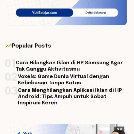
trending_up
Popular Posts
01
Cara Hilangkan Iklan di HP Samsung Agar
Tak Ganggu Aktivitasmu
02
Voxels: Game Dunia Virtual dengan
Kebebasan Tanpa Batas
03
Cara Menghilangkan Aplikasi Iklan di HP
Android: Tips Ampuh untuk Sobat
Inspirasi Keren
AD