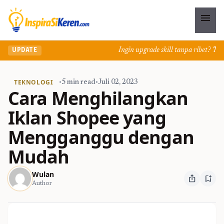
menu
Ingin upgrade skill tanpa ribet? Temuk
UPDATE
TEKNOLOGI
•
5 min read
•
Juli 02, 2023
Cara Menghilangkan
Iklan Shopee yang
Mengganggu dengan
Mudah
Wulan
ios_share
bookmark_add
Author