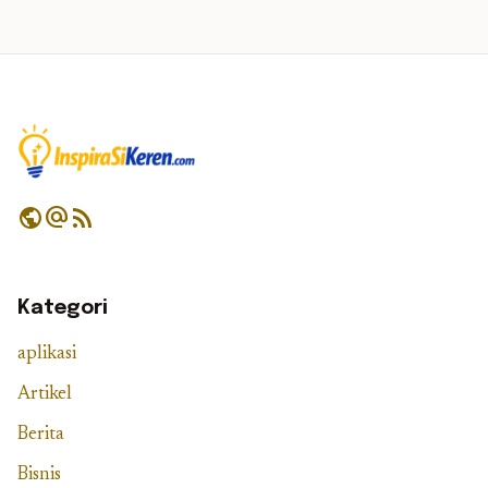
public
alternate_email
rss_feed
Kategori
aplikasi
Artikel
Berita
Bisnis