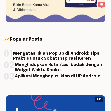
trending_up
Popular Posts
01
Mengatasi Iklan Pop Up di Android: Tips
Praktis untuk Sobat Inspirasi Keren
02
Menghidupkan Rutinitas Ibadah dengan
Widget Waktu Sholat
03
Aplikasi Menghapus Iklan di HP Android
AD