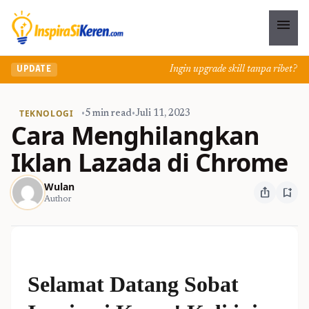
menu
Ingin upgrade skill tanpa ribet? Tem
UPDATE
TEKNOLOGI
•
5 min read
•
Juli 11, 2023
Cara Menghilangkan
Iklan Lazada di Chrome
Wulan
ios_share
bookmark_add
Author
Selamat Datang Sobat