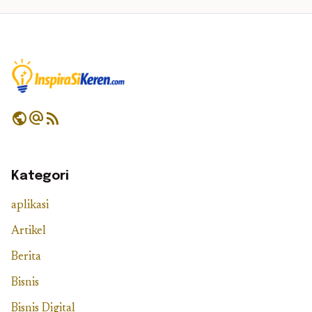
public
alternate_email
rss_feed
Kategori
aplikasi
Artikel
Berita
Bisnis
Bisnis Digital