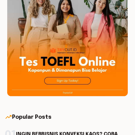
trending_up
Popular Posts
INGIN BERBISNIS KONVEKSI KAOS? COBA