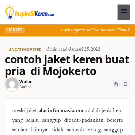
menu
Ingin upgrade skill tanpa ribet? Temukan kela
UPDATE
UNCATEGORIZED
•
5 min read
•
Januari 25, 2022
contoh jaket keren buat
pria di Mojokerto
Wulan
ios_share
bookmark_add
Author
meski jaket
alasinformasi.com
adalah jenis item
yang selalu sanggup dipadu-padankan beserta
setelan lainnya, tidak seluruh orang sanggup