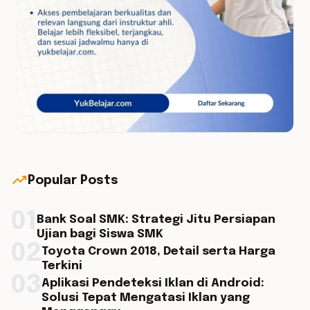
trending_up
Popular Posts
01
Bank Soal SMK: Strategi Jitu Persiapan
Ujian bagi Siswa SMK
02
Toyota Crown 2018, Detail serta Harga
Terkini
03
Aplikasi Pendeteksi Iklan di Android:
Solusi Tepat Mengatasi Iklan yang