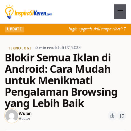
menu
Ingin upgrade skill tanpa ribet? Temuka
UPDATE
TEKNOLOGI
•
5 min read
•
Juli 07, 2023
Blokir Semua Iklan di
Android: Cara Mudah
untuk Menikmati
Pengalaman Browsing
yang Lebih Baik
Wulan
ios_share
bookmark_add
Author