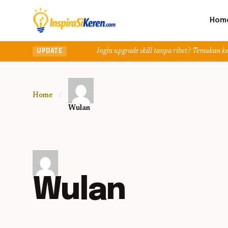
Hom
Ingin upgrade skill tanpa ribet? Temukan kelas seru dan
UPDATE
Home
/
Wulan
Wulan