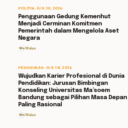
POLITIK
•
JUN 30, 2026
5 min read
Penggunaan Gedung Kemenhut
Menjadi Cerminan Komitmen
Pemerintah dalam Mengelola Aset
Negara
Wulan
Wu
PENDIDIKAN
•
JUN 18, 2026
5 min read
Wujudkan Karier Profesional di Dunia
Pendidikan: Jurusan Bimbingan
Konseling Universitas Ma’soem
Bandung sebagai Pilihan Masa Depan
Paling Rasional
Wulan
Wu