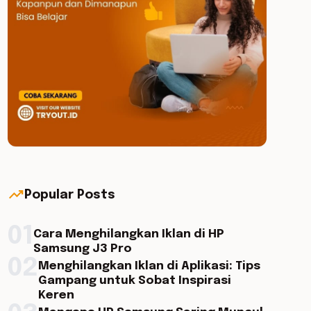
trending_up
Popular Posts
01
Cara Menghilangkan Iklan di HP
Samsung J3 Pro
02
Menghilangkan Iklan di Aplikasi: Tips
Gampang untuk Sobat Inspirasi
Keren