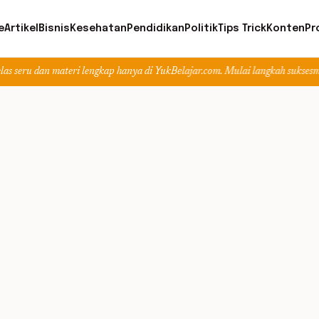
e
Artikel
Bisnis
Kesehatan
Pendidikan
Politik
Tips Trick
Konten
Pr
 materi lengkap hanya di YukBelajar.com. Mulai langkah suksesmu hari ini! •