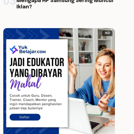
03
Mengapa HP Samsung Sering Muncul
Iklan?
AD