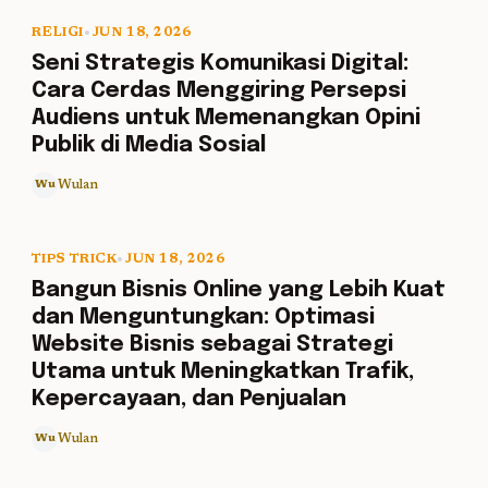
RELIGI
•
JUN 18, 2026
5 min read
Seni Strategis Komunikasi Digital:
Cara Cerdas Menggiring Persepsi
Audiens untuk Memenangkan Opini
Publik di Media Sosial
Wulan
Wu
TIPS TRICK
•
JUN 18, 2026
5 min read
Bangun Bisnis Online yang Lebih Kuat
dan Menguntungkan: Optimasi
Website Bisnis sebagai Strategi
Utama untuk Meningkatkan Trafik,
Kepercayaan, dan Penjualan
Wulan
Wu