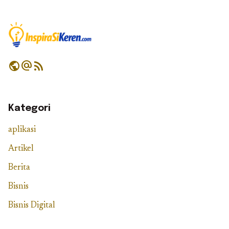
public
alternate_email
rss_feed
Kategori
aplikasi
Artikel
Berita
Bisnis
Bisnis Digital