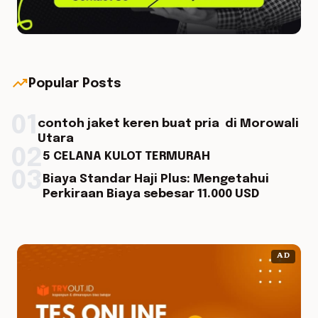
trending_up
Popular Posts
01
contoh jaket keren buat pria di Morowali
Utara
02
5 CELANA KULOT TERMURAH
03
Biaya Standar Haji Plus: Mengetahui
Perkiraan Biaya sebesar 11.000 USD
AD