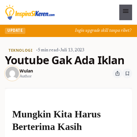
menu
Ingin upgrade skill tanpa ribet? Temu
UPDATE
TEKNOLOGI
•
5 min read
•
Juli 13, 2023
Youtube Gak Ada Iklan
Wulan
ios_share
bookmark_add
Author
Mungkin Kita Harus
Berterima Kasih