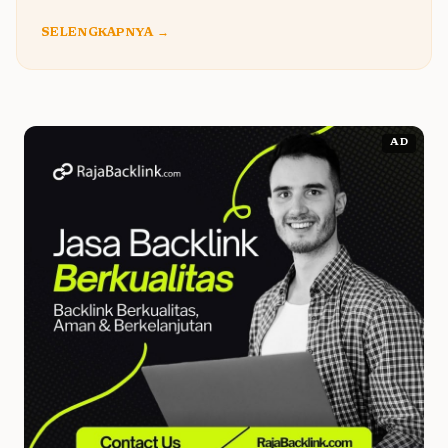
SELENGKAPNYA →
AD