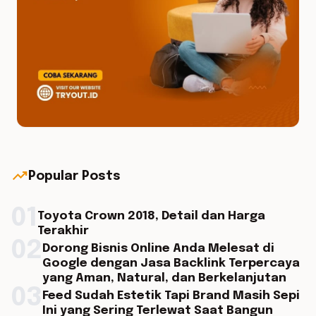
trending_up
Popular Posts
01
Toyota Crown 2018, Detail dan Harga
Terakhir
02
Dorong Bisnis Online Anda Melesat di
Google dengan Jasa Backlink Terpercaya
yang Aman, Natural, dan Berkelanjutan
03
Feed Sudah Estetik Tapi Brand Masih Sepi
Ini yang Sering Terlewat Saat Bangun