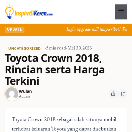
menu
Ingin upgrade skill tanpa ribet? Temukan 
UPDATE
UNCATEGORIZED
•
5 min read
•
Mei 30, 2023
Toyota Crown 2018,
Rincian serta Harga
Terkini
Wulan
ios_share
bookmark_add
Author
Toyota Crown 2018 sebagai salah satunya mobil
terhebat keluaran Toyota yang dapat disebutkan