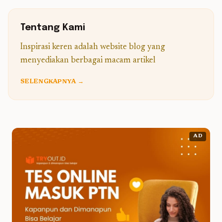
Tentang Kami
Inspirasi keren adalah website blog yang
menyediakan berbagai macam artikel
SELENGKAPNYA →
AD