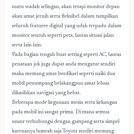
suatu wadah selingan, akan tetapi monitor depan
akan amat jernih serta fleksibel dalam tampilkan
seluruh featuree digital yang udah terpadu dalam
monitor sentuh seperti peta, lantas situasi jalan
serta lain lain.
Pada bagian tengah buat setting seperti AC, lantas
penataan jok juga dapat anda mengatur sendiri
maka memang amat berdikari seperti naiki dua
mobil penumpang belakangpun amat leluas
dikasihkan navigasi yang hebat.
Beberapa mode kegunaan mesin serta kekangan
pada mobil ini sangat prima. Di mana semua
unsur terhubungsi dengan gampang serta simpel
karenanya lumrah saja Toyota sendiri memang