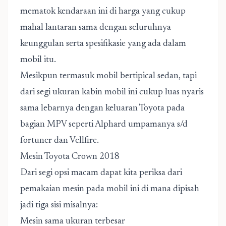
mematok kendaraan ini di harga yang cukup
mahal lantaran sama dengan seluruhnya
keunggulan serta spesifikasie yang ada dalam
mobil itu.
Mesikpun termasuk mobil bertipical sedan, tapi
dari segi ukuran kabin mobil ini cukup luas nyaris
sama lebarnya dengan keluaran Toyota pada
bagian MPV seperti Alphard umpamanya s/d
fortuner dan Vellfire.
Mesin Toyota Crown 2018
Dari segi opsi macam dapat kita periksa dari
pemakaian mesin pada mobil ini di mana dipisah
jadi tiga sisi misalnya:
Mesin sama ukuran terbesar