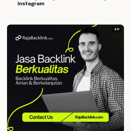
Instagram
AD