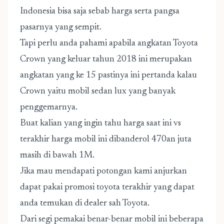
Indonesia bisa saja sebab harga serta pangsa
pasarnya yang sempit.
Tapi perlu anda pahami apabila angkatan Toyota
Crown yang keluar tahun 2018 ini merupakan
angkatan yang ke 15 pastinya ini pertanda kalau
Crown yaitu mobil sedan lux yang banyak
penggemarnya.
Buat kalian yang ingin tahu harga saat ini vs
terakhir harga mobil ini dibanderol 470an juta
masih di bawah 1M.
Jika mau mendapati potongan kami anjurkan
dapat pakai promosi toyota terakhir yang dapat
anda temukan di dealer sah Toyota.
Dari segi pemakai benar-benar mobil ini beberapa