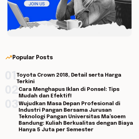
trending_up
Popular Posts
01
Toyota Crown 2018, Detail serta Harga
Terkini
02
Cara Menghapus Iklan di Ponsel: Tips
Mudah dan Efektif!
03
Wujudkan Masa Depan Profesional di
Industri Pangan Bersama Jurusan
Teknologi Pangan Universitas Ma’soem
Bandung: Kuliah Berkualitas dengan Biaya
Hanya 5 Juta per Semester