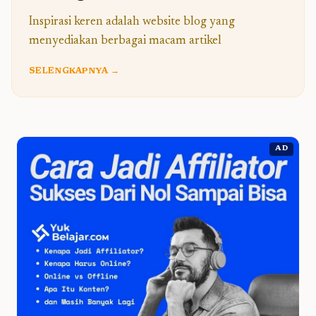
Inspirasi keren adalah website blog yang
menyediakan berbagai macam artikel
SELENGKAPNYA →
AD