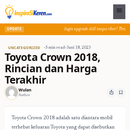
menu
Ingin upgrade skill tanpa ribet? Temukan 
UPDATE
UNCATEGORIZED
•
5 min read
•
Juni 18, 2023
Toyota Crown 2018,
Rincian dan Harga
Terakhir
Wulan
ios_share
bookmark_add
Author
Toyota Crown 2018 adalah satu diantara mobil
terhebat keluaran Toyota yang dapat disebutkan