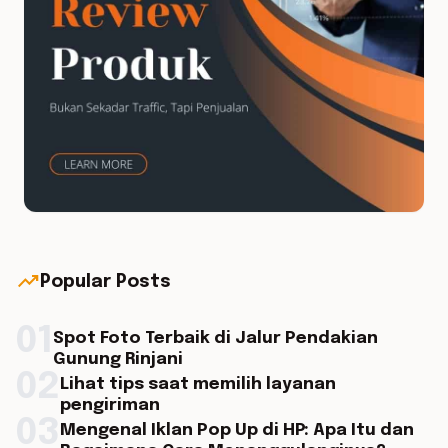
trending_up
Popular Posts
01
Spot Foto Terbaik di Jalur Pendakian
Gunung Rinjani
02
Lihat tips saat memilih layanan
pengiriman
03
Mengenal Iklan Pop Up di HP: Apa Itu dan