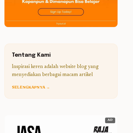
Tentang Kami
Inspirasi keren adalah website blog yang
menyediakan berbagai macam artikel
SELENGKAPNYA →
AD