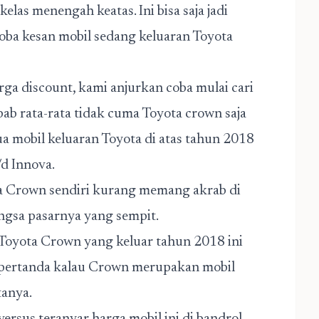
elas menengah keatas. Ini bisa saja jadi
coba kesan mobil sedang keluaran Toyota
ga discount, kami anjurkan coba mulai cari
bab rata-rata tidak cuma Toyota crown saja
a mobil keluaran Toyota di atas tahun 2018
/d Innova.
hnya Crown sendiri kurang memang akrab di
angsa pasarnya yang sempit.
n Toyota Crown yang keluar tahun 2018 ini
 pertanda kalau Crown merupakan mobil
tanya.