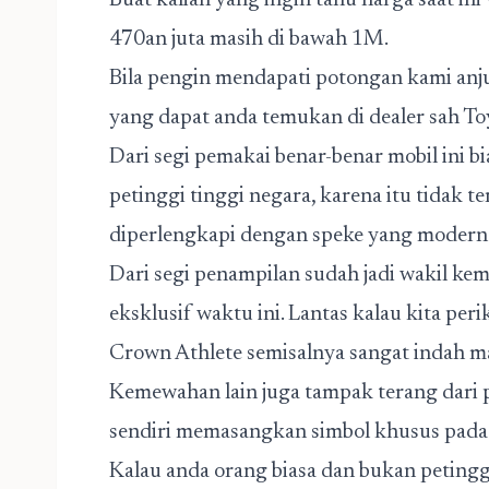
Buat kalian yang ingin tahu harga saat ini
470an juta masih di bawah 1M.
Bila pengin mendapati potongan kami anju
yang dapat anda temukan di dealer sah To
Dari segi pemakai benar-benar mobil ini bi
petinggi tinggi negara, karena itu tidak 
diperlengkapi dengan speke yang modern
Dari segi penampilan sudah jadi wakil ke
eksklusif waktu ini. Lantas kalau kita per
Crown Athlete semisalnya sangat indah ma
Kemewahan lain juga tampak terang dari pe
sendiri memasangkan simbol khusus pada 
Kalau anda orang biasa dan bukan petinggi