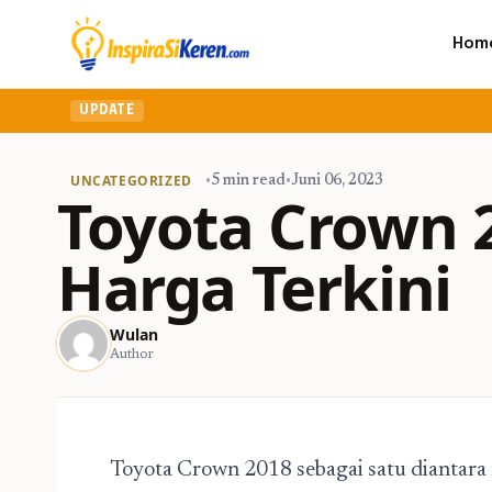
Hom
UPDATE
UNCATEGORIZED
•
5 min read
•
Juni 06, 2023
Toyota Crown 2
Harga Terkini
Wulan
Author
Toyota Crown 2018 sebagai satu diantara 