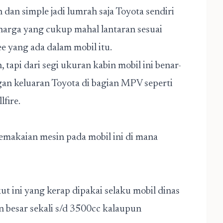
dan simple jadi lumrah saja Toyota sendiri
arga yang cukup mahal lantaran sesuai
e yang ada dalam mobil itu.
tapi dari segi ukuran kabin mobil ini benar-
an keluaran Toyota di bagian MPV seperti
fire.
 pemakaian mesin pada mobil ini di mana
ut ini yang kerap dipakai selaku mobil dinas
 besar sekali s/d 3500cc kalaupun