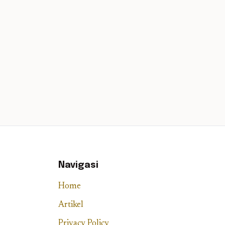
Navigasi
Home
Artikel
Privacy Policy