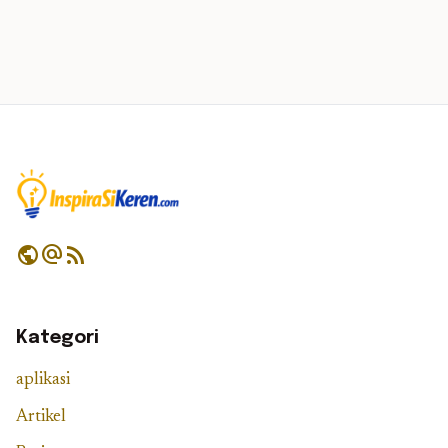
public
alternate_email
rss_feed
Kategori
aplikasi
Artikel