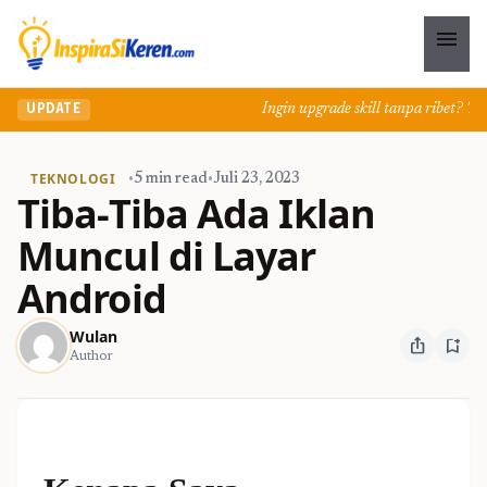
menu
Ingin upgrade skill tanpa ribet? Temu
UPDATE
TEKNOLOGI
•
5 min read
•
Juli 23, 2023
Tiba-Tiba Ada Iklan
Muncul di Layar
Android
Wulan
ios_share
bookmark_add
Author