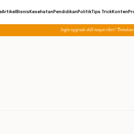
e
Artikel
Bisnis
Kesehatan
Pendidikan
Politik
Tips Trick
Konten
Pr
Ingin upgrade skill tanpa ribet? Temukan kelas seru d