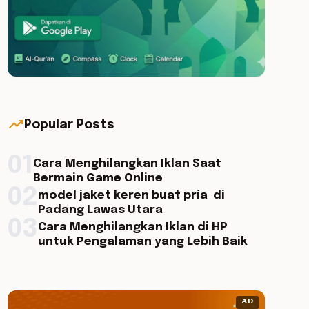
trending_up
Popular Posts
01
Cara Menghilangkan Iklan Saat
Bermain Game Online
02
model jaket keren buat pria di
Padang Lawas Utara
03
Cara Menghilangkan Iklan di HP
untuk Pengalaman yang Lebih Baik
AD