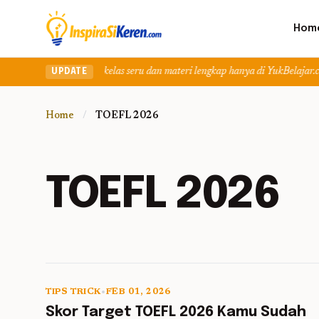
Hom
et? Temukan kelas seru dan materi lengkap hanya di YukBelajar.com. Mulai la
UPDATE
Home
/
TOEFL 2026
TOEFL 2026
TIPS TRICK
•
FEB 01, 2026
5 min read
Skor Target TOEFL 2026 Kamu Sudah