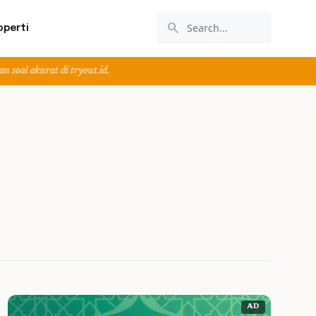
search
operti
 di tryout.id.
AD