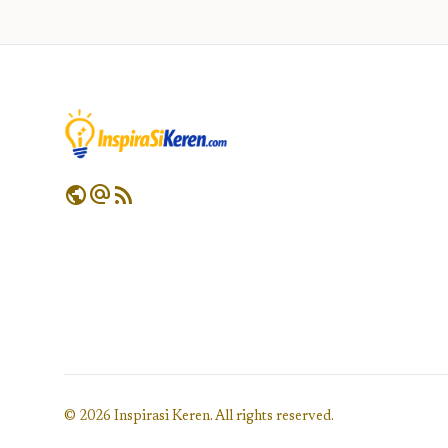
public
alternate_email
rss_feed
© 2026 Inspirasi Keren. All rights reserved.