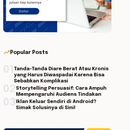
trending_up
Popular Posts
01
Tanda-Tanda Diare Berat Atau Kronis
yang Harus Diwaspadai Karena Bisa
Sebabkan Komplikasi
02
Storytelling Persuasif: Cara Ampuh
Mempengaruhi Audiens Tindakan
03
Iklan Keluar Sendiri di Android?
Simak Solusinya di Sini!