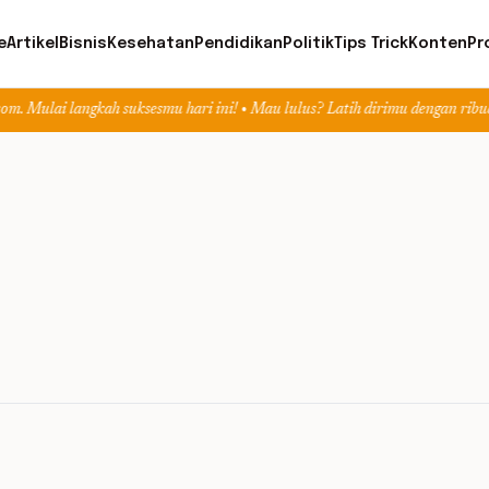
e
Artikel
Bisnis
Kesehatan
Pendidikan
Politik
Tips Trick
Konten
Pr
ngkah suksesmu hari ini! • Mau lulus? Latih dirimu dengan ribuan soal akurat