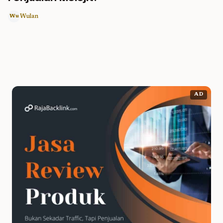
Wulan
Wu
AD