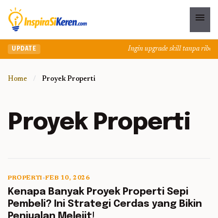
menu
Ingin upgrade skill tanpa ribet? 
UPDATE
Home
/
Proyek Properti
Proyek Properti
PROPERTI
•
FEB 10, 2026
5 min read
Kenapa Banyak Proyek Properti Sepi
Pembeli? Ini Strategi Cerdas yang Bikin
Penjualan Melejit!