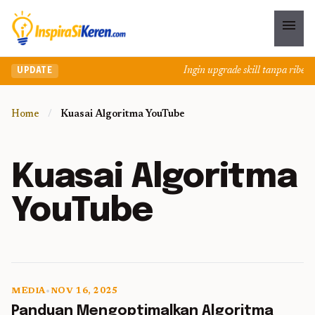
menu
Ingin upgrade skill tanpa ribet? 
UPDATE
Home
/
Kuasai Algoritma YouTube
Kuasai Algoritma
YouTube
MEDIA
•
NOV 16, 2025
5 min read
Panduan Mengoptimalkan Algoritma