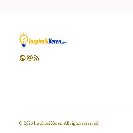
public
alternate_email
rss_feed
© 2026 Inspirasi Keren. All rights reserved.