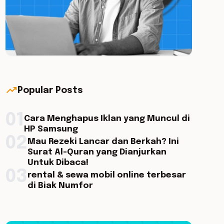
trending_up
Popular Posts
01
Cara Menghapus Iklan yang Muncul di
HP Samsung
02
Mau Rezeki Lancar dan Berkah? Ini
Surat Al-Quran yang Dianjurkan
Untuk Dibaca!
03
rental & sewa mobil online terbesar
di Biak Numfor