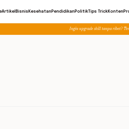
e
Artikel
Bisnis
Kesehatan
Pendidikan
Politik
Tips Trick
Konten
Pr
Ingin upgrade skill tanpa ribet? Temukan kelas 