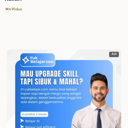
Wulan
Wu
AD