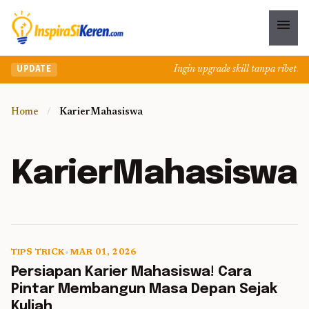
menu
Ingin upgrade skill tanpa ribet? T
UPDATE
Home
/
KarierMahasiswa
KarierMahasiswa
TIPS TRICK
•
MAR 01, 2026
5 min read
Persiapan Karier Mahasiswa! Cara
Pintar Membangun Masa Depan Sejak
Kuliah