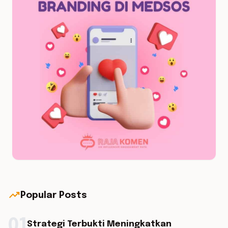
trending_up
Popular Posts
01
Strategi Terbukti Meningkatkan