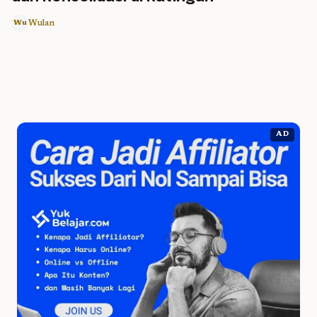
Wulan
Wu
AD