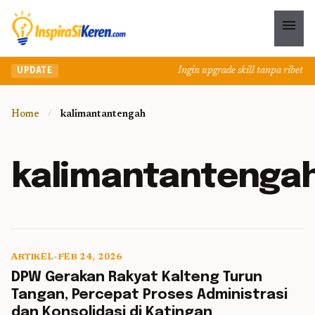
menu
Ingin upgrade skill tanpa ribet? T
UPDATE
Home
/
kalimantantengah
kalimantantenga
ARTIKEL
•
FEB 24, 2026
5 min read
DPW Gerakan Rakyat Kalteng Turun
Tangan, Percepat Proses Administrasi
dan Konsolidasi di Katingan