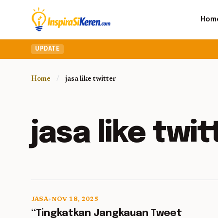
Hom
UPDATE
Home
/
jasa like twitter
jasa like twit
JASA
•
NOV 18, 2025
5 min read
“Tingkatkan Jangkauan Tweet