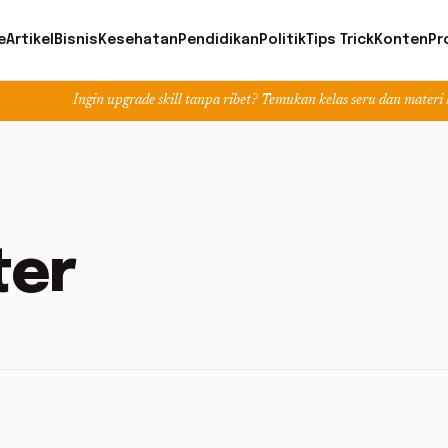
e
Artikel
Bisnis
Kesehatan
Pendidikan
Politik
Tips Trick
Konten
Pr
Ingin upgrade skill tanpa ribet? Temukan kelas seru dan materi lengkap hany
ter