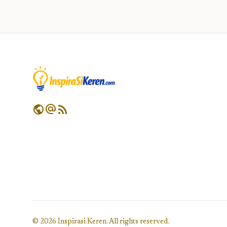
public
alternate_email
rss_feed
© 2026 Inspirasi Keren. All rights reserved.