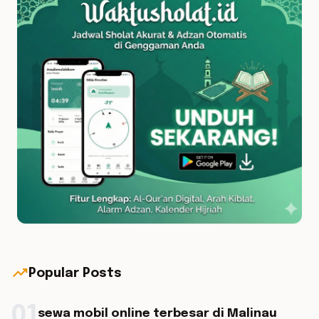
trending_up
Popular Posts
01
sewa mobil online terbesar di Malinau