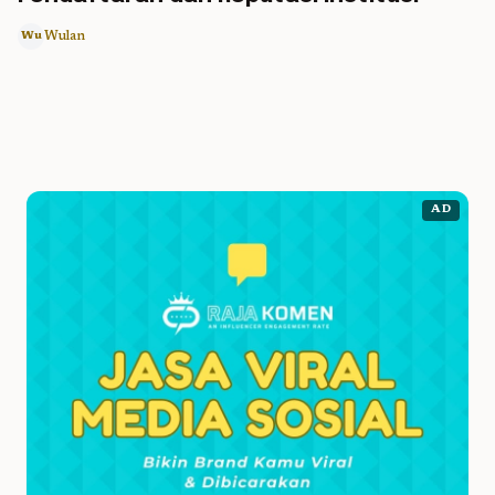
Wulan
Wu
AD