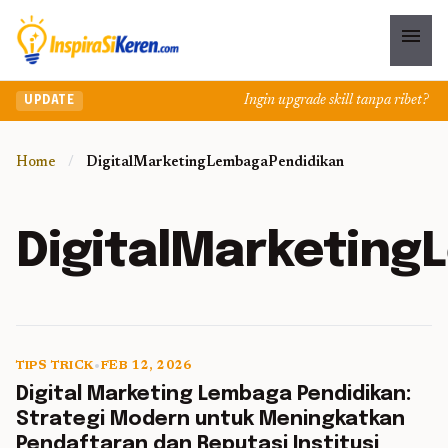
menu
Ingin upgrade skill tanpa ribet? Temu
UPDATE
Home
/
DigitalMarketingLembagaPendidikan
DigitalMarketing
TIPS TRICK
•
FEB 12, 2026
5 min read
Digital Marketing Lembaga Pendidikan:
Strategi Modern untuk Meningkatkan
Pendaftaran dan Reputasi Institusi