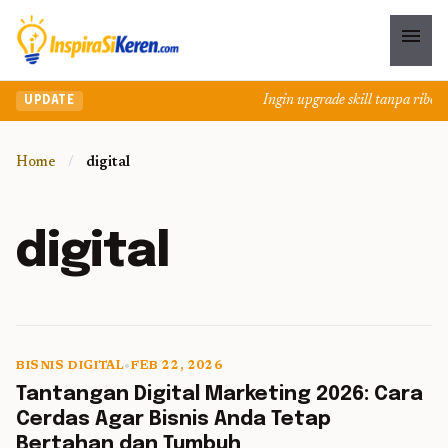
menu
Ingin upgrade skill tanpa ribet? 
UPDATE
Home
/
digital
digital
BISNIS DIGITAL
•
FEB 22, 2026
5 min read
Tantangan Digital Marketing 2026: Cara
Cerdas Agar Bisnis Anda Tetap
Bertahan dan Tumbuh