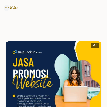
Wulan
Wu
AD