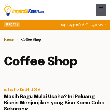
menu
Ingin upgrade skill tanpa ribet? Te
UPDATE
Home
/
Coffee Shop
Coffee Shop
BISNIS
•
FEB 24, 2026
5 min read
Masih Ragu Mulai Usaha? Ini Peluang
Bisnis Menjanjikan yang Bisa Kamu Coba
Sekarang