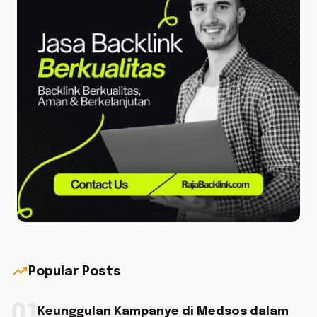
trending_up
Popular Posts
01
Keunggulan Kampanye di Medsos dalam