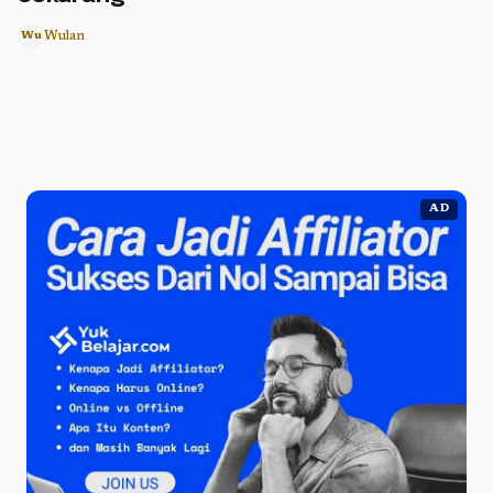
Wulan
Wu
AD