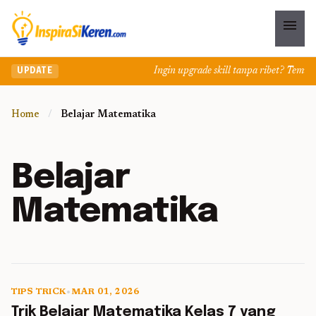
menu
Ingin upgrade skill tanpa ribet? Temukan
UPDATE
Home
/
Belajar Matematika
Belajar
Matematika
TIPS TRICK
•
MAR 01, 2026
5 min read
Trik Belajar Matematika Kelas 7 yang