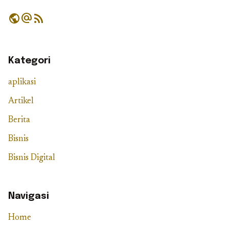
public
alternate_email
rss_feed
Kategori
aplikasi
Artikel
Berita
Bisnis
Bisnis Digital
Navigasi
Home