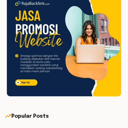
trending_up
Popular Posts