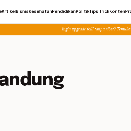
e
Artikel
Bisnis
Kesehatan
Pendidikan
Politik
Tips Trick
Konten
Pr
Ingin upgrade skill tanpa ribet? Temukan kelas seru 
Bandung