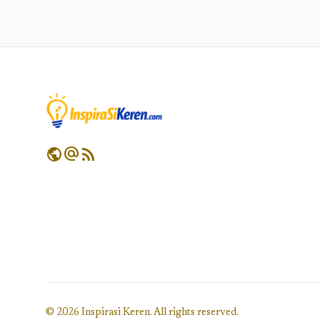
public
alternate_email
rss_feed
© 2026 Inspirasi Keren. All rights reserved.