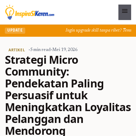
menu
Ingin upgrade skill tanpa ribet? Temukan ke
UPDATE
ARTIKEL
•
5 min read
•
Mei 19, 2026
Strategi Micro
Community:
Pendekatan Paling
Persuasif untuk
Meningkatkan Loyalitas
Pelanggan dan
Mendorong