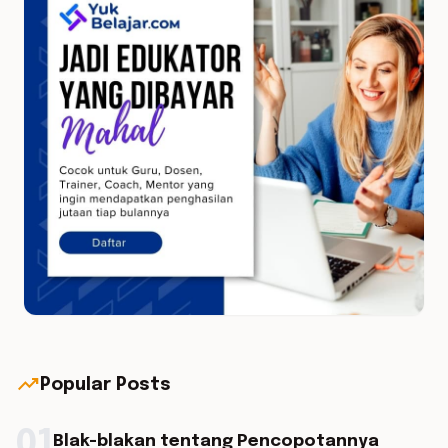
trending_up
Popular Posts
01
Blak-blakan tentang Pencopotannya