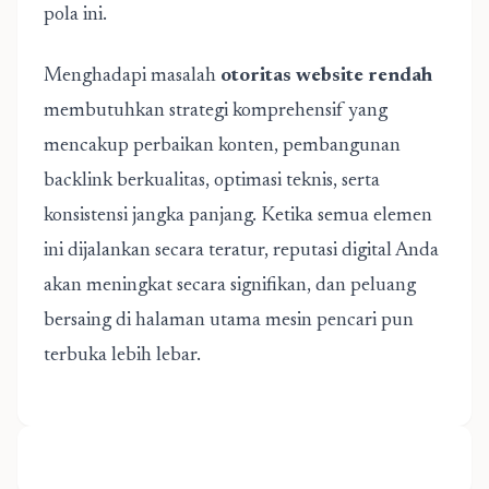
pola ini.
Menghadapi masalah
otoritas website rendah
membutuhkan strategi komprehensif yang
mencakup perbaikan konten, pembangunan
backlink berkualitas, optimasi teknis, serta
konsistensi jangka panjang. Ketika semua elemen
ini dijalankan secara teratur, reputasi digital Anda
akan meningkat secara signifikan, dan peluang
bersaing di halaman utama mesin pencari pun
terbuka lebih lebar.