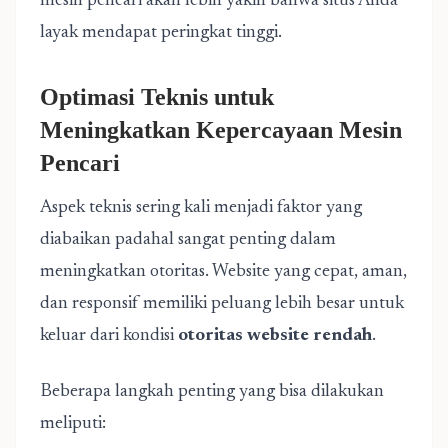
mesin pencari akan lebih yakin bahwa situs Anda
layak mendapat peringkat tinggi.
Optimasi Teknis untuk
Meningkatkan Kepercayaan Mesin
Pencari
Aspek teknis sering kali menjadi faktor yang
diabaikan padahal sangat penting dalam
meningkatkan otoritas. Website yang cepat, aman,
dan responsif memiliki peluang lebih besar untuk
keluar dari kondisi
otoritas website rendah
.
Beberapa langkah penting yang bisa dilakukan
meliputi: