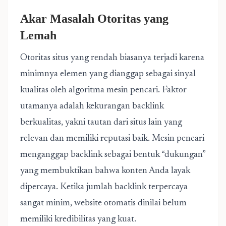
Akar Masalah Otoritas yang
Lemah
Otoritas situs yang rendah biasanya terjadi karena
minimnya elemen yang dianggap sebagai sinyal
kualitas oleh algoritma mesin pencari. Faktor
utamanya adalah kekurangan backlink
berkualitas, yakni tautan dari situs lain yang
relevan dan memiliki reputasi baik. Mesin pencari
menganggap backlink sebagai bentuk “dukungan”
yang membuktikan bahwa konten Anda layak
dipercaya. Ketika jumlah backlink terpercaya
sangat minim, website otomatis dinilai belum
memiliki kredibilitas yang kuat.