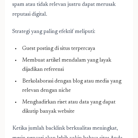
spam atau tidak relevan justru dapat merusak
reputasi digital.
Strategi yang paling efektif meliputi:
Guest posting di situs terpercaya
Membuat artikel mendalam yang layak
dijadikan referensi
Berkolaborasi dengan blog atau media yang
relevan dengan niche
Menghadirkan riset atau data yang dapat
dikutip banyak website
Ketika jumlah backlink berkualitas meningkat,