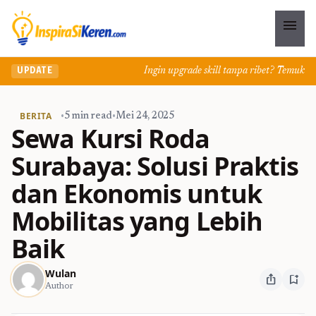
menu
Ingin upgrade skill tanpa ribet? Temukan kelas
UPDATE
BERITA
•
5 min read
•
Mei 24, 2025
Sewa Kursi Roda
Surabaya: Solusi Praktis
dan Ekonomis untuk
Mobilitas yang Lebih
Baik
Wulan
ios_share
bookmark_add
Author