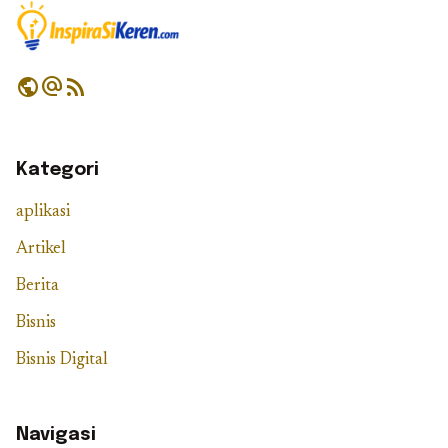
public
alternate_email
rss_feed
Kategori
aplikasi
Artikel
Berita
Bisnis
Bisnis Digital
Navigasi