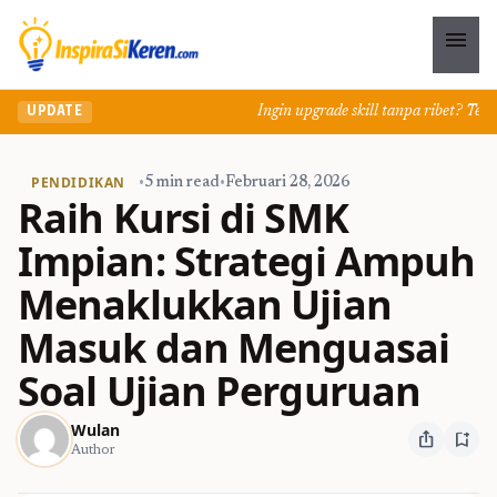
menu
Ingin upgrade skill tanpa ribet? Temukan
UPDATE
PENDIDIKAN
•
5 min read
•
Februari 28, 2026
Raih Kursi di SMK
Impian: Strategi Ampuh
Menaklukkan Ujian
Masuk dan Menguasai
Soal Ujian Perguruan
Wulan
ios_share
bookmark_add
Author