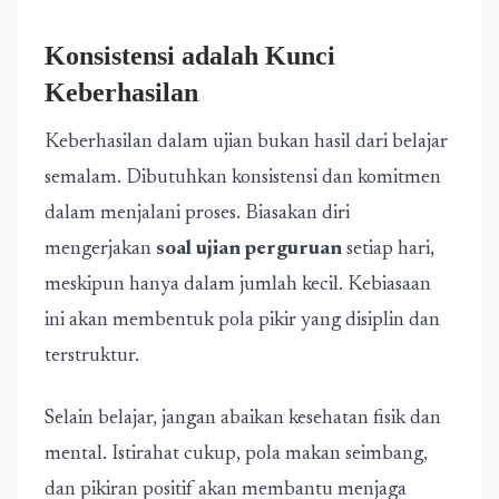
Konsistensi adalah Kunci
Keberhasilan
Keberhasilan dalam ujian bukan hasil dari belajar
semalam. Dibutuhkan konsistensi dan komitmen
dalam menjalani proses. Biasakan diri
mengerjakan
soal ujian perguruan
setiap hari,
meskipun hanya dalam jumlah kecil. Kebiasaan
ini akan membentuk pola pikir yang disiplin dan
terstruktur.
Selain belajar, jangan abaikan kesehatan fisik dan
mental. Istirahat cukup, pola makan seimbang,
dan pikiran positif akan membantu menjaga