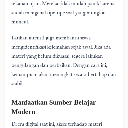
tekanan ujian. Mereka tidak mudah panik karena
sudah mengenal tipe-tipe soal yang mungkin
muncul.
Latihan intensif juga membantu siswa
mengidentifikasi kelemahan sejak awal. Jika ada
materi yang belum dikuasai, segera lakukan
pengulangan dan perbaikan. Dengan cara ini,
kemampuan akan meningkat secara bertahap dan
stabil.
Manfaatkan Sumber Belajar
Modern
Di era digital saat ini, akses terhadap materi