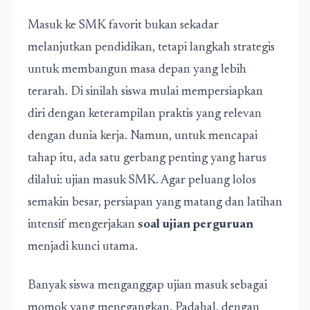
Masuk ke SMK favorit bukan sekadar
melanjutkan pendidikan, tetapi langkah strategis
untuk membangun masa depan yang lebih
terarah. Di sinilah siswa mulai mempersiapkan
diri dengan keterampilan praktis yang relevan
dengan dunia kerja. Namun, untuk mencapai
tahap itu, ada satu gerbang penting yang harus
dilalui: ujian masuk SMK. Agar peluang lolos
semakin besar, persiapan yang matang dan latihan
intensif mengerjakan
soal ujian perguruan
menjadi kunci utama.
Banyak siswa menganggap ujian masuk sebagai
momok yang menegangkan. Padahal, dengan